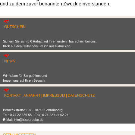
und zu dem zuvor benannten Zweck einverstanden.
GUTSCHEIN
Sichern Sie sich 5 € Rabatt auf Ihren ersten Haarschnitt bei uns.
Klick auf den Gutschein um ihn auszudrucken.
NEWS
Wir haben für Sie geöffnet und
freuen uns auf Ihren Besuch.
KONTAKT
|
ANFAHRT
|
IMPRESSUM
|
DATENSCHUTZ
Berneckstraße 107 · 78713 Schramberg
Tel.: 0 74 22 / 39 55 · Fax: 0 74 22 / 24 02 24
E-Mail: info@friseurecke.de